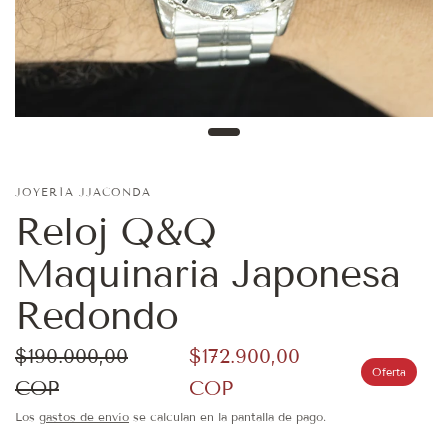
JOYERÍA JJACONDA
Reloj Q&Q
Maquinaria Japonesa
Redondo
$190.000,00
$172.900,00
Oferta
COP
COP
Los
gastos de envío
se calculan en la pantalla de pago.