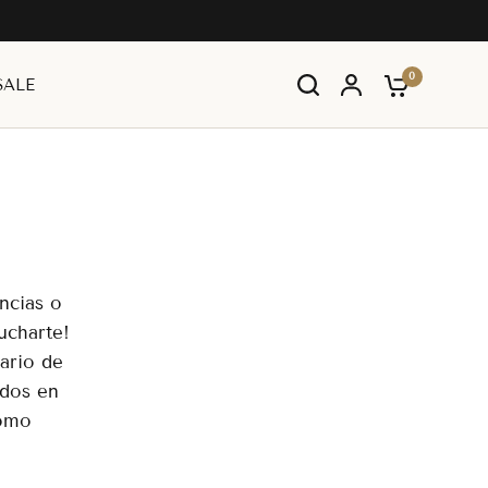
0
SALE
ncias o
ucharte!
lario de
idos en
como