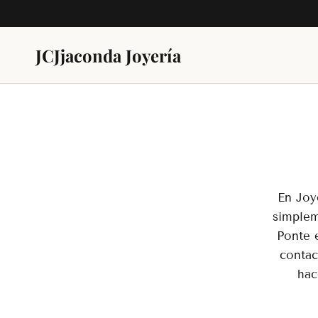
JC
Jjaconda Joyería
En Joy
simplem
Ponte e
contac
hac