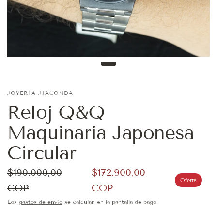
JOYERÍA JJACONDA
Reloj Q&Q
Maquinaria Japonesa
Circular
$190.000,00
$172.900,00
Oferta
COP
COP
Los
gastos de envío
se calculan en la pantalla de pago.