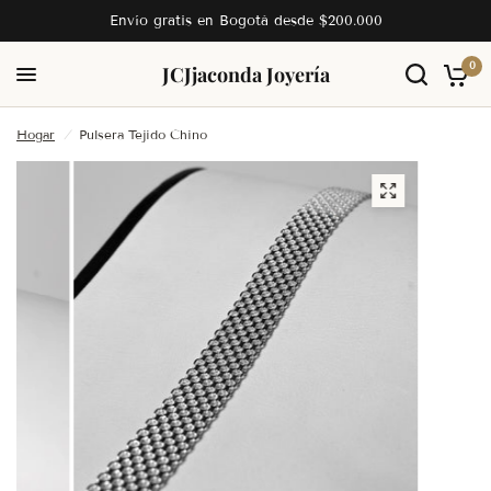
Envío gratis en Bogotá desde $200.000
0
JC
Jjaconda Joyería
Hogar
/
Pulsera Tejido Chino