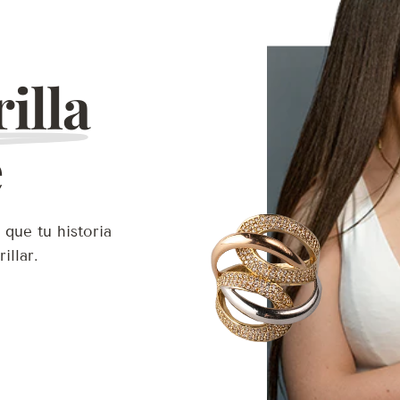
illa
e
 que tu historia
illar.