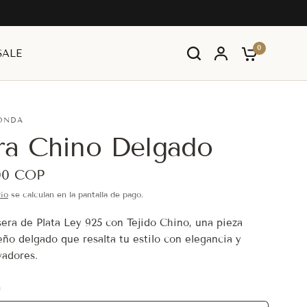
0
SALE
ONDA
ra Chino Delgado
00 COP
ío
se calculan en la pantalla de pago.
sera de Plata Ley 925 con Tejido Chino, una pieza
eño delgado que resalta tu estilo con elegancia y
vadores.
m