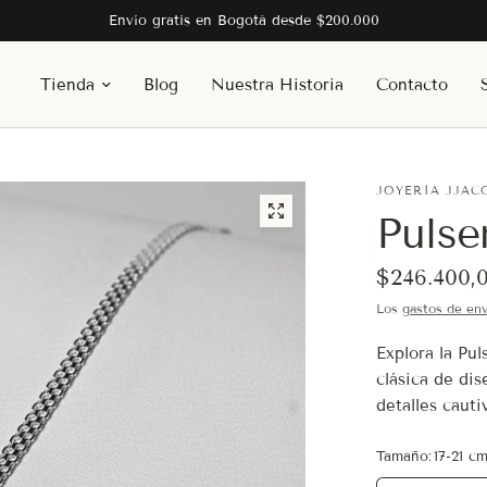
Envío gratis en Bogotá desde $200.000
Tienda
Blog
Nuestra Historia
Contacto
JOYERÍA JJAC
Pulse
$246.400,
Los
gastos de env
Explora la Pul
clásica de dis
detalles cauti
Tamaño:
17-21 c