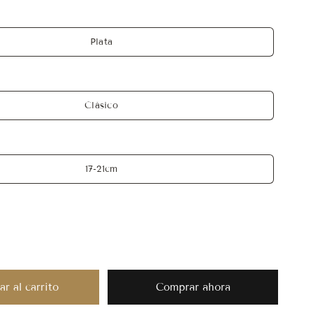
Plata
Clásico
17-21cm
r al carrito
Comprar ahora