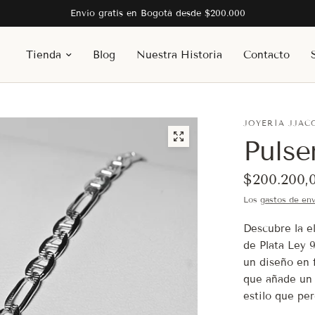
Envío gratis en Bogotá desde $200.000
Tienda
Blog
Nuestra Historia
Contacto
JOYERÍA JJAC
Pulse
$200.200,
Los
gastos de env
Descubre la e
de Plata Ley 9
un diseño en 
que añade un 
estilo que per