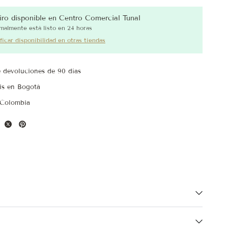
iro disponible en
Centro Comercial Tunal
malmente está listo en 24 horas
ficar disponibilidad en otras tiendas
e devoluciones de 90 días
is en Bogotá
 Colombia