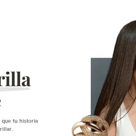
illa
e
 que tu historia
illar.