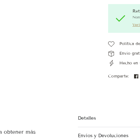
Ret
Nor
Veri
Política d
Envío grat
Hecho en
Comparte:
Detalles
ra obtener más
Envíos y Devoluciones