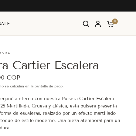
0
SALE
ONDA
ra Cartier Escalera
00 COP
ío
se calculan en la pantalla de pago.
legancia eterna con nuestra Pulsera Cartier Escalera
25 Martillada. Gruesa y clásica, esta pulsera presenta
forma de escaleras, realzado por un efecto martillado
toque de estilo moderno. Una pieza atemporal para un
dura.