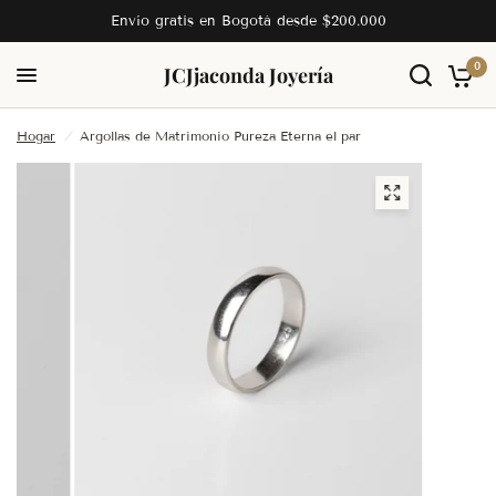
Envío gratis en Bogotá desde $200.000
0
JC
Jjaconda Joyería
Hogar
/
Argollas de Matrimonio Pureza Eterna el par