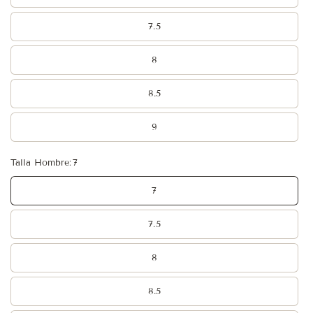
7.5
8
8.5
9
Talla Hombre:
7
7
7.5
8
8.5